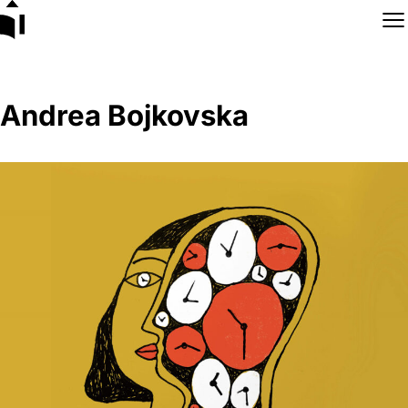
Skip to content
Andrea Bojkovska