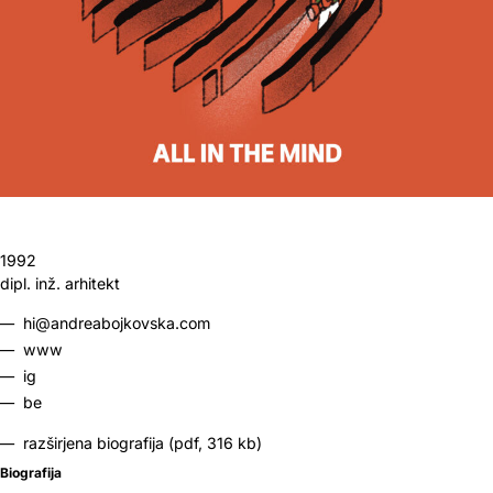
1992
dipl. inž. arhitekt
hi@andreabojkovska.com
www
ig
be
razširjena biografija (pdf, 316 kb)
Biografija