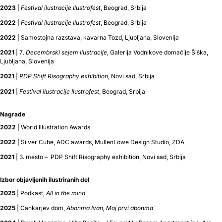
2023
|
Festival ilustracije Ilustrofest
, Beograd, Srbija
2022
|
Festival ilustracije Ilustrofest
, Beograd, Srbija
2022
| Samostojna razstava, kavarna Tozd, Ljubljana, Slovenija
2021
| 7
. Decembrski sejem ilustracije
, Galerija Vodnikove domačije Šiška,
Ljubljana, Slovenija
2021
|
PDP Shift Risography exhibition
, Novi sad, Srbija
2021
|
Festival ilustracije Ilustrofest
, Beograd, Srbija
Nagrade
2022
| World Illustration Awards
2022
| Silver Cube, ADC awards, MullenLowe Design Studio, ZDA
2021
| 3. mesto – PDP Shift Risography exhibition, Novi sad, Srbija
Izbor objavljenih ilustriranih del
2025
|
Podkast
,
All in the mind
2025
| Cankarjev dom,
Abonma Ivan, Moj prvi abonma