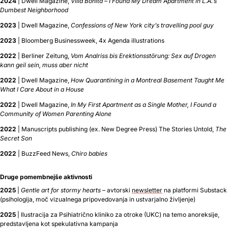
2024
| Dwell Magazine,
Villa Bonita – I Found My Dream Apartment in L.A.’s
Dumbest Neighborhood
2023
| Dwell Magazine,
Confessions of New York city’s travelling pool guy
2023
| Bloomberg Businessweek, 4x Agenda illustrations
2022
| Berliner Zeitung,
Vom Analriss bis Erektionsstörung: Sex auf Drogen
kann geil sein, muss aber nicht
2022
| Dwell Magazine,
How Quarantining in a Montreal Basement Taught Me
What I Care About in a House
2022
| Dwell Magazine,
In My First Apartment as a Single Mother, I Found a
Community of Women Parenting Alone
2022
| Manuscripts publishing (ex. New Degree Press) The Stories Untold,
The
Secret Son
2022
| BuzzFeed News,
Chiro babies
Druge pomembnejše aktivnosti
2025
|
Gentle art for stormy hearts
– avtorski
newsletter
na platformi Substack
(psihologija, moč vizualnega pripovedovanja in ustvarjalno življenje)
2025
| Ilustracija za Psihiatrično kliniko za otroke (UKC) na temo anoreksije,
predstavljena kot spekulativna kampanja