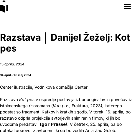
Skip to content
Razstava │ Danijel Žeželj: Kot
pes
15 aprila, 2024
16. april – 19. maj 2024
Center ilustracije, Vodnikova domačija Center
Razstava 𝘒𝘰𝘵 𝘱𝘦𝘴 v ospredje postavlja izbor originalov in povečav iz
istoimenskega risoromana (𝘒𝘢𝘰 𝘱𝘢𝘴, Fraktura, 2023), katerega
podstat so fragmenti Kafkovih kratkih zgodb
. V torek, 16. aprila, bo
r
azstavo odprla projekcija avtorjevih animiranih filmov, ki jih bo
uvodoma predstavil 𝗜𝗴𝗼𝗿 𝗣𝗿𝗮𝘀𝘀𝗲𝗹. V četrtek, 25. aprila, pa bo
potekal pogovor z avtorjem, ki ga bo vodila Anja Zag Golob.