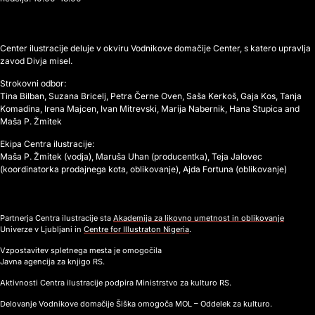
Center ilustracije deluje v okviru Vodnikove domačije Center, s katero upravlja
zavod Divja misel.
Strokovni odbor:
Tina Bilban, Suzana Bricelj, Petra Černe Oven, Saša Kerkoš, Gaja Kos, Tanja
Komadina, Irena Majcen, Ivan Mitrevski, Marija Nabernik, Hana Stupica and
Maša P. Žmitek
Ekipa Centra ilustracije:
Maša P. Žmitek (vodja), Maruša Uhan (producentka), Teja Jalovec
(koordinatorka prodajnega kota, oblikovanje), Ajda Fortuna (oblikovanje)
Partnerja Centra ilustracije sta
Akademija za likovno umetnost in oblikovanje
Univerze v Ljubljani in
Centre for Illustraton Nigeria
.
Vzpostavitev spletnega mesta je omogočila
Javna agencija za knjigo RS.
Aktivnosti Centra ilustracije podpira Ministrstvo za kulturo RS.
Delovanje Vodnikove domačije Šiška omogoča MOL – Oddelek za kulturo.