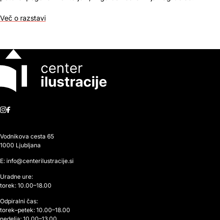
Več o razstavi
Instagram
Facebook
Vodnikova cesta 65
1000 Ljubljana
E: info@centerilustracije.si
Uradne ure:
torek: 10.00–18.00
Odpiralni čas:
torek–petek: 10.00–18.00
nedelja: 10.00–13.00