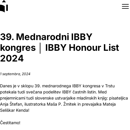
Skip to content
39. Mednarodni IBBY
kongres │ IBBY Honour List
2024
1 septembra, 2024
Danes je v sklopu 39. mednarodnega IBBY kongresa v Trstu
potekala tudi svečana podelitev IBBY častnih listin. Med
prejemnicami tudi slovenske ustvarjalke mladinskih knjig: pisateljica
Anja Štefan, ilustratorka Maša P. Žmitek in prevajalka Mateja
Seliškar Kenda!
Čestitamo!